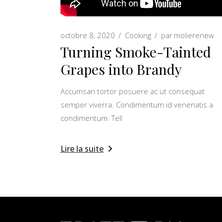
octobre 8, 2020
Cooking
par
molierenew
Turning Smoke-Tainted
Grapes into Brandy
Accumsan tortor posuere ac ut consequat
semper viverra. Condimentum id venenatis a
condimentum. Tell
Lire la suite