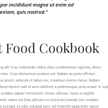
por incididunt magna ut enim ad
eniam, quis nostrud.”
t Food Cookbook
 elit. Cras sollicitudin, tellus vitae condimentum egestas, libero
s nunc. Cras elementum pretium est. Nullam ac justo efficitur,
gue ipsum, vehicula et tellus nec, maximus viverra metus. Nullam
se laoreet velit at eros eleifend, a pellentesque urna ornare. In sed
on sodales sapien fermentum. Donec ultricies, turpis a sagittis
 enim varius est.Duis ultricies mi sed lorem blandit, non sodales
s suscipit, ex odio volutpat sem, vel molestie ligula enim varius