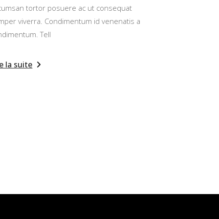
cumsan tortor posuere ac ut consequat
mper viverra. Condimentum id venenatis a
ndimentum. Tell
e la suite