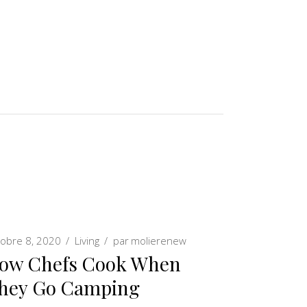
tobre 8, 2020
Living
par
molierenew
ow Chefs Cook When
hey Go Camping