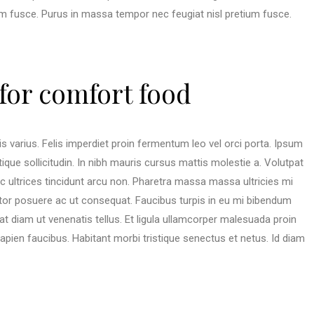
um fusce. Purus in massa tempor nec feugiat nisl pretium fusce.
 for comfort food
s varius. Felis imperdiet proin fermentum leo vel orci porta. Ipsum
stique sollicitudin. In nibh mauris cursus mattis molestie a. Volutpat
ec ultrices tincidunt arcu non. Pharetra massa massa ultricies mi
tor posuere ac ut consequat. Faucibus turpis in eu mi bibendum
t diam ut venenatis tellus. Et ligula ullamcorper malesuada proin
pien faucibus. Habitant morbi tristique senectus et netus. Id diam