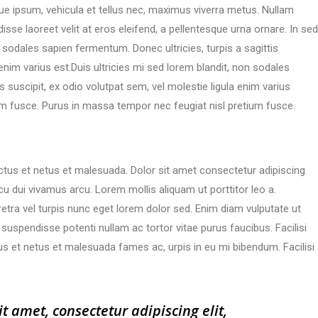
gue ipsum, vehicula et tellus nec, maximus viverra metus. Nullam
se laoreet velit at eros eleifend, a pellentesque urna ornare. In sed
on sodales sapien fermentum. Donec ultricies, turpis a sagittis
 enim varius est.Duis ultricies mi sed lorem blandit, non sodales
s suscipit, ex odio volutpat sem, vel molestie ligula enim varius
um fusce. Purus in massa tempor nec feugiat nisl pretium fusce.
ctus et netus et malesuada. Dolor sit amet consectetur adipiscing
arcu dui vivamus arcu. Lorem mollis aliquam ut porttitor leo a.
retra vel turpis nunc eget lorem dolor sed. Enim diam vulputate ut
 suspendisse potenti nullam ac tortor vitae purus faucibus. Facilisi
s et netus et malesuada fames ac, urpis in eu mi bibendum. Facilisi
t amet, consectetur adipiscing elit,