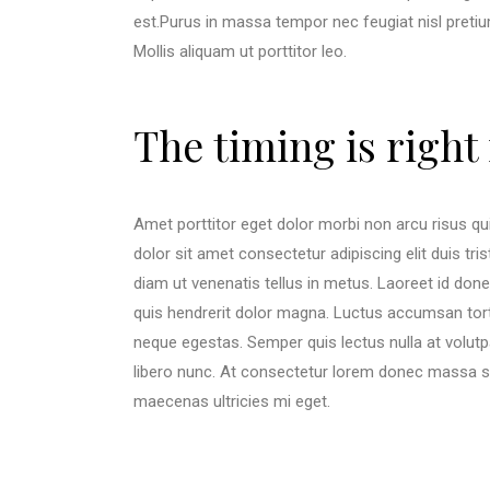
est.Purus in massa tempor nec feugiat nisl preti
Mollis aliquam ut porttitor leo.
The timing is right
Amet porttitor eget dolor morbi non arcu risus qui
dolor sit amet consectetur adipiscing elit duis tri
diam ut venenatis tellus in metus. Laoreet id don
quis hendrerit dolor magna. Luctus accumsan tor
neque egestas. Semper quis lectus nulla at volutpa
libero nunc. At consectetur lorem donec massa sa
maecenas ultricies mi eget.