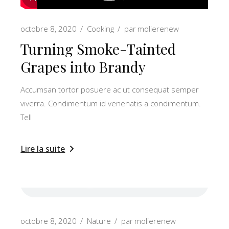
octobre 8, 2020
Cooking
par
molierenew
Turning Smoke-Tainted
Grapes into Brandy
Accumsan tortor posuere ac ut consequat semper
viverra. Condimentum id venenatis a condimentum.
Tell
Lire la suite
octobre 8, 2020
Nature
par
molierenew